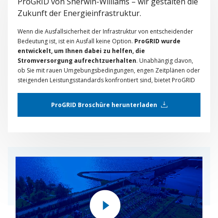
ProGRID von Sherwin-Williams – wir gestalten die
Zukunft der Energieinfrastruktur.
Wenn die Ausfallsicherheit der Infrastruktur von entscheidender
Bedeutung ist, ist ein Ausfall keine Option.
ProGRID wurde
entwickelt, um Ihnen dabei zu helfen, die
Stromversorgung aufrechtzuerhalten
. Unabhängig davon,
ob Sie mit rauen Umgebungsbedingungen, engen Zeitplänen oder
steigenden Leistungsstandards konfrontiert sind, bietet ProGRID
eine effiziente Anwendung und langlebige Haltbarkeit. Jedes
Produkt wird durch die globale Expertise von Sherwin-Williams
ProGRID Broschüre herunterladen
unterstützt, um sicherzustellen, dass Ihre Anlagen für die Zukunft
gerüstet sind.