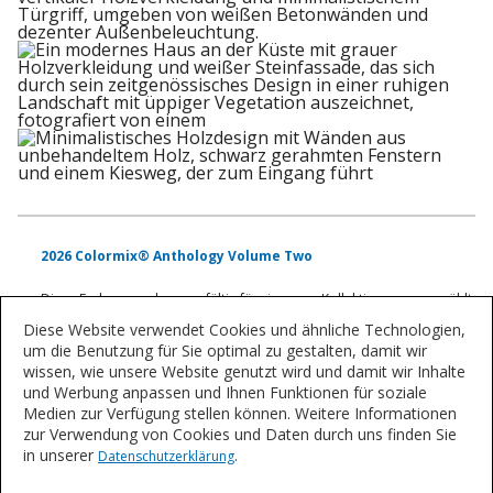
2026 Colormix® Anthology Volume Two
Diese Farben wurden sorgfältig für vier neue Kollektionen ausgewählt,
die die Entwicklung neuer Produkte und aufkommende Trends in der
Diese Website verwendet Cookies und ähnliche Technologien,
Holzveredelungsbranche prägen werden.
um die Benutzung für Sie optimal zu gestalten, damit wir
wissen, wie unsere Website genutzt wird und damit wir Inhalte
und Werbung anpassen und Ihnen Funktionen für soziale
Tauchen Sie in die Capsule ein
Medien zur Verfügung stellen können. Weitere Informationen
Sprechen Sie mit einem Experten
zur Verwendung von Cookies und Daten durch uns finden Sie
in unserer
.
Datenschutzerklärung
Für weitere Informationen zur Palette „Home & Coffee Scent“ wenden