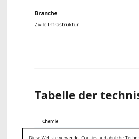
Branche
Zivile Infrastruktur
Tabelle der techn
Technisches
Chemie
Datenblatt
VOC
Diese Website verwendet Cookies und ähnliche Technolo