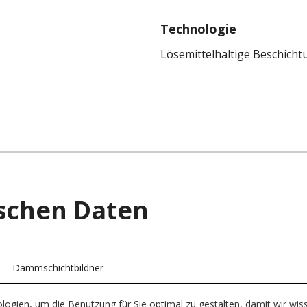
Technologie
Lösemittelhaltige Beschicht
ischen Daten
Dämmschichtbildner
<100 g/L (0,83 Lb/Gal)
gien, um die Benutzung für Sie optimal zu gestalten, damit wir wis