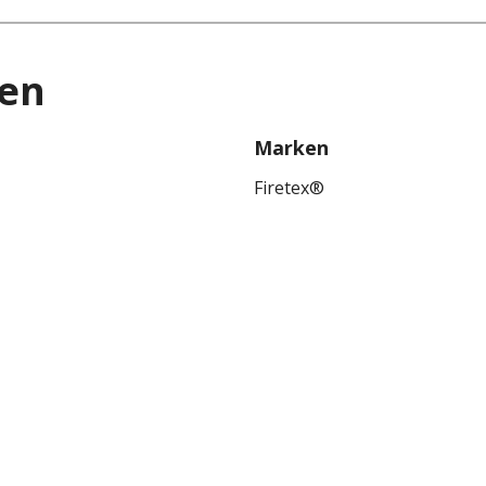
ten
Marken
Firetex®