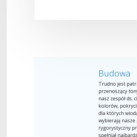
Budowa
Trudno jest pat
przenoszący tony
nasz zespół ds. 
kolorów, pokryci
dla których wiod
wybierają nasze p
rygorystyczny pr
spełniał najbard