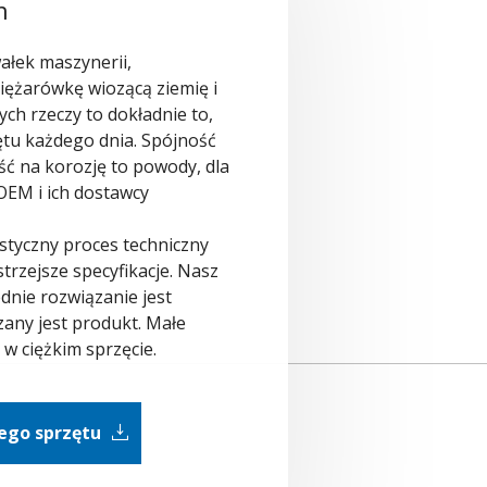
h
ałek maszynerii,
iężarówkę wiozącą ziemię i
ch rzeczy to dokładnie to,
zętu każdego dnia. Spójność
ść na korozję to powody, dla
OEM i ich dostawcy
rystyczny proces techniczny
trzejsze specyfikacje. Nasz
dnie rozwiązanie jest
any jest produkt. Małe
 w ciężkim sprzęcie.
iego sprzętu