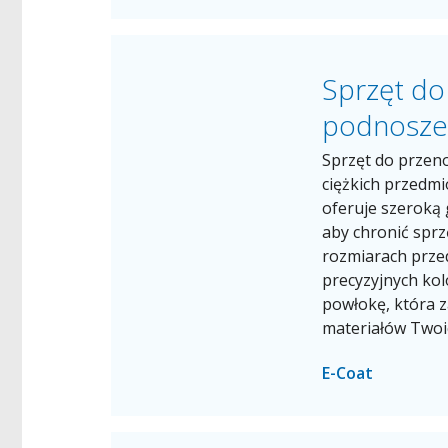
Sprzęt do
podnoszen
Sprzęt do przen
ciężkich przedm
oferuje szeroką
aby chronić sprz
rozmiarach prze
precyzyjnych ko
powłokę, która 
materiałów Twoi
E-Coat