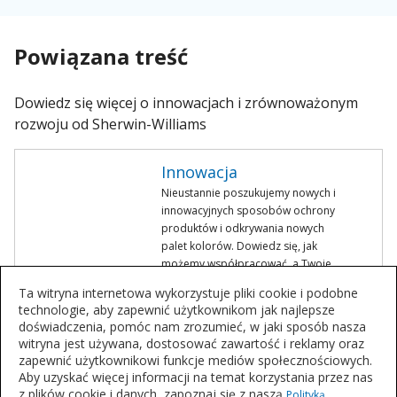
Powiązana treść
Dowiedz się więcej o innowacjach i zrównoważonym
rozwoju od Sherwin-Williams
Innowacja
Nieustannie poszukujemy nowych i
innowacyjnych sposobów ochrony
produktów i odkrywania nowych
palet kolorów. Dowiedz się, jak
możemy współpracować, a Twoje
obecne wyzwanie może być
Ta witryna internetowa wykorzystuje pliki cookie i podobne
rozwiązane przez naszą kolejną
technologie, aby zapewnić użytkownikom jak najlepsze
innowację.
doświadczenia, pomóc nam zrozumieć, w jaki sposób nasza
witryna jest używana, dostosować zawartość i reklamy oraz
zapewnić użytkownikowi funkcje mediów społecznościowych.
Zrównoważony rozwój
Aby uzyskać więcej informacji na temat korzystania przez nas
z plików cookie i danych, zapoznaj się z naszą
Polityką