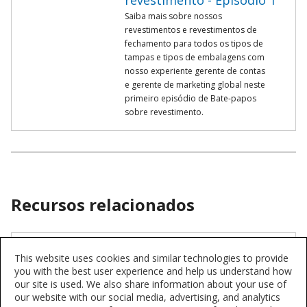
revestimento - Episódio 1
Saiba mais sobre nossos
revestimentos e revestimentos de
fechamento para todos os tipos de
tampas e tipos de embalagens com
nosso experiente gerente de contas
e gerente de marketing global neste
primeiro episódio de Bate-papos
sobre revestimento.
Recursos relacionados
Inovação
This website uses cookies and similar technologies to provide
A Sherwin-Williams é líder no setor,
you with the best user experience and help us understand how
com mais de 400 patentes, incluindo
our site is used. We also share information about your use of
49 patentes sem BPA*.
our website with our social media, advertising, and analytics