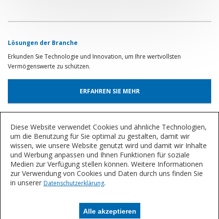
Lösungen der Branche
Erkunden Sie Technologie und Innovation, um Ihre wertvollsten
Vermögenswerte zu schützen.
ERFAHREN SIE MEHR
Product Lookup
Diese Website verwendet Cookies und ähnliche Technologien,
um die Benutzung für Sie optimal zu gestalten, damit wir
Find out more about our innovative coatings for a variety of industries.
wissen, wie unsere Website genutzt wird und damit wir Inhalte
und Werbung anpassen und Ihnen Funktionen für soziale
Medien zur Verfügung stellen können. Weitere Informationen
FIND A PRODUCT
zur Verwendung von Cookies und Daten durch uns finden Sie
in unserer
.
Datenschutzerklärung
Let's Talk
We'd love to discuss your needs for time-tested, smarter asset
Alle akzeptieren