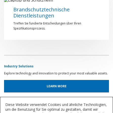
Brandschutztechnische
Dienstleistungen
Treffen Sie fundierte Entscheidungen über Ihren
Spezifikationsprozess.
Industry Solutions
Explore technology and innovation to protect your most valuable assets.
LEARN MORE
Product Lookup
Diese Website verwendet Cookies und ähnliche Technologien,
um die Benutzung für Sie optimal zu gestalten, damit wir
Find out more about our innovative coatings for a variety of industries.