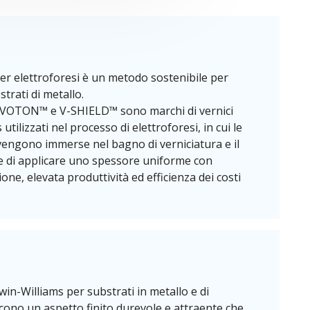
per elettroforesi è un metodo sostenibile per
trati di metallo.
OTON™ e V-SHIELD™ sono marchi di vernici
tilizzati nel processo di elettroforesi, in cui le
 vengono immerse nel bagno di verniciatura e il
 di applicare uno spessore uniforme con
ne, elevata produttività ed efficienza dei costi
rwin-Williams per substrati in metallo e di
scono un aspetto finito durevole e attraente che