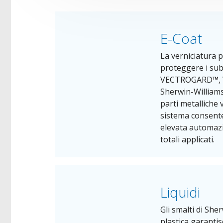
E-Coat
La verniciatura 
proteggere i subs
VECTROGARD™, V
Sherwin-Williams u
parti metalliche
sistema consente
elevata automazio
totali applicati.
Liquidi
Gli smalti di She
plastica garanti