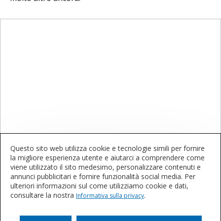
Questo sito web utilizza cookie e tecnologie simili per fornire
Contattateci
la migliore esperienza utente e aiutarci a comprendere come
viene utilizzato il sito medesimo, personalizzare contenuti e
annunci pubblicitari e fornire funzionalità social media. Per
Volete saperne di più o acquistare questi
ulteriori informazioni sul come utilizziamo cookie e dati,
consultare la nostra
.
prodotti?
Informativa sulla privacy