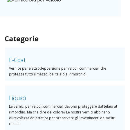
salvaguardare il vostro marchio e potenziare la resistenza testata
sul campo, che permette ai vostri clienti di minimizzare gli
investimenti.
Categorie
E-Coat
Vernice per elettrodeposizione per veicoli commerciali che
protegge tutto il mezzo, dal telaio al rimorchio.
Liquidi
Le vernici per veicoli commerciali devono proteggere dal telaio al
rimorchio. Ma che dire del colore? Le nostre vernici abbinano
durevolezza ed estetica per preservare gli investimenti dei vostri
clienti.