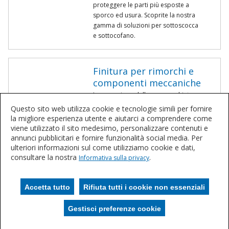
proteggere le parti più esposte a
sporco ed usura. Scoprite la nostra
gamma di soluzioni per sottoscocca
e sottocofano.
Finitura per rimorchi e
componenti meccaniche
La corrosione delle apparecchiature
di rimorchi e componentistica è un
Questo sito web utilizza cookie e tecnologie simili per fornire
problema serio per produttori e
la migliore esperienza utente e aiutarci a comprendere come
operatori. Il nostro innovativo
viene utilizzato il sito medesimo, personalizzare contenuti e
portafoglio di prodotti è progettato
annunci pubblicitari e fornire funzionalità social media. Per
specificamente per proteggere le
ulteriori informazioni sul come utilizziamo cookie e dati,
apparecchiature sottoposte a
consultare la nostra
.
Informativa sulla privacy
sostanze chimiche aggressive e
ambienti difficili.
Accetta tutto
Rifiuta tutti i cookie non essenziali
Gestisci preferenze cookie
Gestisci i cookie