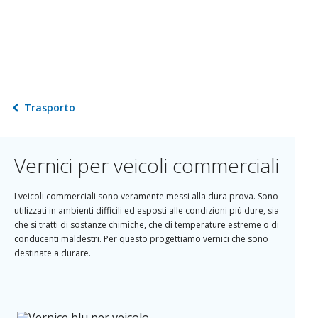
Trasporto
Vernici per veicoli commerciali
I veicoli commerciali sono veramente messi alla dura prova. Sono
utilizzati in ambienti difficili ed esposti alle condizioni più dure, sia
che si tratti di sostanze chimiche, che di temperature estreme o di
conducenti maldestri. Per questo progettiamo vernici che sono
destinate a durare.
Le nostre vernici proteggono i veicoli, dal telaio al rimorchio, ma
siamo andati oltre. Attribuiamo importanza anche al colore. Le
nostre vernici abbinano persistenza ed estetica della finitura per