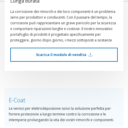
Lunga durata
La corrosione dei rimorchi e dei loro componenti è un problema
serio per produttori e conducenti. Con il passare del tempo, la
corrosione può rappresentare un grave pericolo per la sicurezza
e comportare riparazioni lunghe e costose. Il nostro innovativo
portafoglio di prodotti è progettato specificamente per
proteggere, giorno dopo giorno, i mezzi sottoposti a sostanze
chimiche aggressive e ambienti difficili. Sherwin-Williams lavora
con i leader del settore per comprenderne le esigenze in costante
Scarica il modulo di vendita
cambiamento e garantire che le vernici, sia liquide che in polvere,
continuino a durare per tutti i chilometri che i vostri veicoli
percorreranno.
E-Coat
Le vernici per elettrodeposiione sono la soluzione perfetta per
fornire protezione a lungo termine contro la corrosione e le
intemperie prolungando la vita dei vostri rimorchi e componenti.