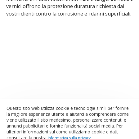
vernici offrono la protezione duratura richiesta dai
vostri clienti contro la corrosione e i danni superficiali.
Questo sito web utilizza cookie e tecnologie simili per fornire
Contattateci
la migliore esperienza utente e aiutarci a comprendere come
viene utilizzato il sito medesimo, personalizzare contenuti e
annunci pubblicitari e fornire funzionalità social media. Per
Volete saperne di più o acquistare questi
ulteriori informazioni sul come utilizziamo cookie e dati,
consultare la nostra
.
prodotti?
Informativa sulla privacy