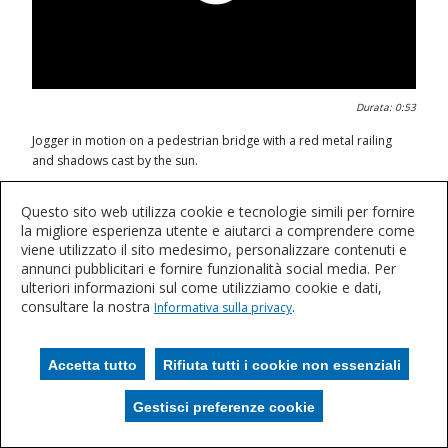
0:00 / 0:54
Durata:
0:53
Jogger in motion on a pedestrian bridge with a red metal railing
and shadows cast by the sun.
Questo sito web utilizza cookie e tecnologie simili per fornire
la migliore esperienza utente e aiutarci a comprendere come
viene utilizzato il sito medesimo, personalizzare contenuti e
annunci pubblicitari e fornire funzionalità social media. Per
ulteriori informazioni sul come utilizziamo cookie e dati,
consultare la nostra
.
Informativa sulla privacy
Accetta tutto
Rifiuta tutti i cookie non essenziali
Gestisci preferenze cookie
Gestisci i cookie