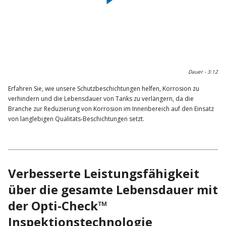
Leistungsfähigkeit der Produkte und Lebenserwartung
Überprüfung des Auftrags
Gesundheits- und Sicherheitsanforderungen
Frist bis zur Wiederinbetriebnahme
Technische Wartung
0:00 / 3:12
Dauer -
3:12
Erfahren Sie, wie unsere Schutzbeschichtungen helfen, Korrosion zu
verhindern und die Lebensdauer von Tanks zu verlängern, da die
Branche zur Reduzierung von Korrosion im Innenbereich auf den Einsatz
von langlebigen Qualitäts-Beschichtungen setzt.
Verbesserte Leistungsfähigkeit
über die gesamte Lebensdauer mit
der Opti-Check™
Inspektionstechnologie