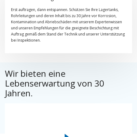
Erst auftragen, dann entspannen. Schützen Sie Ihre Lagertanks,
Rohrleitungen und deren Inhalt bis zu 30 Jahre vor Korrosion,
Kontamination und Abriebschäden mit unserem Expertenwissen
und unseren Empfehlungen für die geeignete Beschichtung mit
Auftrag gemäß dem Stand der Technik und unserer Unterstützung
bei Inspektionen.
Unsere Beschichtungen für Lagertanks wurden intensiv getestet,
haben sich bewährt und wurden entwickelt für alle Arten von
Behältern, von internen und externen Öltanks und
Schwimmdachtanks im Außenbereich bis hin zu Wassertanks und
Wir bieten eine
Lagertanks für aggressive Chemikalien, schwefelhaltiges Rohöl,
Lebenserwartung von 30
Heißwasser, Salzwasser, Ethanol, Methanol und Benzin sowie
Biokraftstoff, Kraftstoffe aus erneuerbaren Quellen und deren
Jahren.
aggressive Ausgangsmaterialien.
Dank unserer nachweislich mehr als 30-jährigen Erfahrung bieten
unsere Produkte zur Tankbeschichtung und unsere Kompetenz
eine zuverlässige Lösung für Ihre anspruchsvollen Anforderungen.
Durch die Auswahl der richtigen Beschichtungen können wir Ihnen
bei den folgenden wichtigen Themen behilflich sein: