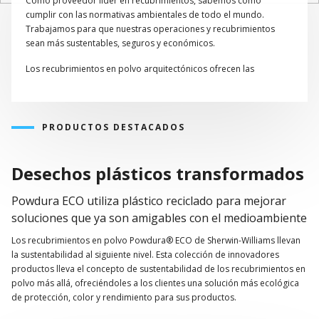
Como proveedor líder en recubrimientos, sabemos cómo
cumplir con las normativas ambientales de todo el mundo.
Trabajamos para que nuestras operaciones y recubrimientos
sean más sustentables, seguros y económicos.
Los recubrimientos en polvo arquitectónicos ofrecen las
siguientes ventajas de sustentabilidad cuando se especifican en
nuestro entorno construido:
Sin COV.
PRODUCTOS DESTACADOS
Contribuir a múltiples créditos LEED
Derroche casi cero en la aplicación: hasta un 97 % de
eficiencia de transferencia cuando se recupera
Desechos plásticos transformados
Rendimiento AAMA 2605 en una sola capa
No se requiere pretratamiento de cromo
Powdura ECO utiliza plástico reciclado para mejorar
Producto 100 % sólido: sin necesidad de agua ni
soluciones que ya son amigables con el medioambiente
disolvente
Los recubrimientos en polvo Powdura® ECO de Sherwin-Williams llevan
la sustentabilidad al siguiente nivel. Esta colección de innovadores
productos lleva el concepto de sustentabilidad de los recubrimientos en
polvo más allá, ofreciéndoles a los clientes una solución más ecológica
de protección, color y rendimiento para sus productos.