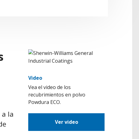
s
Video
Vea el video de los
recubrimientos en polvo
Powdura ECO.
 a la
Ver video
de