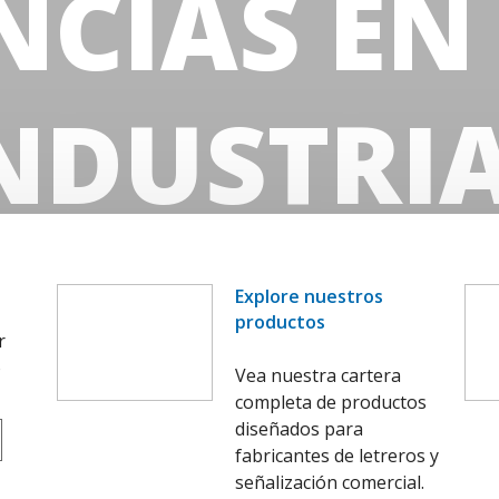
NCIAS EN
NDUSTRI
zca nuestro cuarto pronóstico anual de tendencias de 
Explore nuestros
productos
r
o
Vea nuestra cartera
completa de productos
diseñados para
fabricantes de letreros y
señalización comercial.