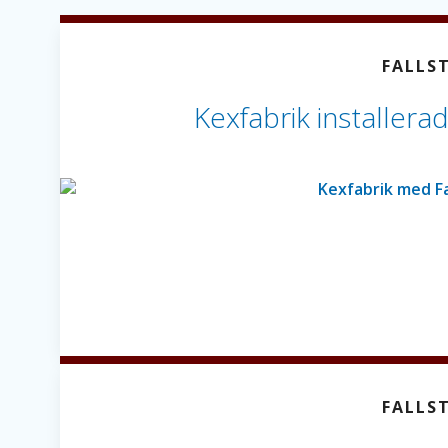
FALLS
Kexfabrik installer
FALLS