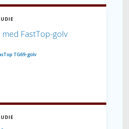
TUDIE
ad med FastTop-golv
TUDIE