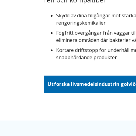
Skydd av dina tillgångar mot starka
rengöringskemikalier
Fögfritt övergångar från väggar till
eliminera områden där bakterier v
Kortare driftstopp för underhåll m
snabbhärdande produkter
Utforska livsmedelsindustrin golvl