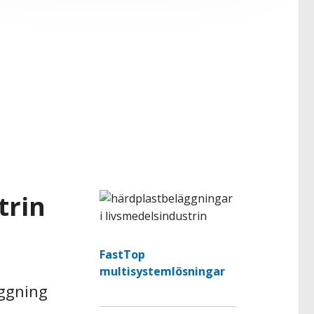
trin
FastTop
multisystemlösningar
äggning