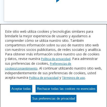
Este sitio web utiliza cookies y tecnologías similares para
brindarle la mejor experiencia de usuario y ayudarnos a
comprender cómo se utiliza nuestro sitio. También
Productos relacionados
compartimos información sobre su uso de nuestro sitio web
con nuestros socios publicitarios, de redes sociales y analítica.
Para obtener más información sobre nuestro uso de cookies
valPure V70: un epoxi sin-BPA
y datos, revise nuestra
. Para administrar
Política de privacidad
sus preferencias de cookies,
Preferencias de
La tecnología de epoxi sin-BPA* de última generación ya está
. Al continuar utilizando nuestro sitio web,
cookies/consentimiento
disponible para aplicaciones en el interior de latas de bebidas,
independientemente de sus preferencias de cookies, usted
interiores de usos para bebidas, interiores extruidos y planchados
acepta nuestra
y
.
Política de privacidad
Términos de uso
(Drawn and Ironed, D&I) para alimentos y exteriores para alimentos
(Serie V70)
Aceptar todas
Rechazar todas las cookies no esenciales
Obtenga más información sobre ValPure V70
Sus preferencias de privacidad
Sus preferencias de privacidad