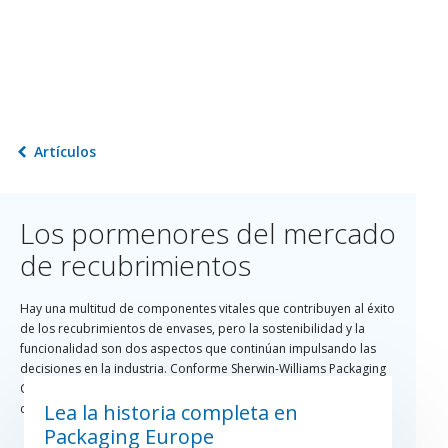
Artículos
Los pormenores del mercado
de recubrimientos
Hay una multitud de componentes vitales que contribuyen al éxito
de los recubrimientos de envases, pero la sostenibilidad y la
funcionalidad son dos aspectos que continúan impulsando las
decisiones en la industria. Conforme Sherwin-Williams Packaging
Coatings (anteriormente Valspar) escuchó las inquietudes de los
Lea la historia completa en
consumidores sobre los productos a base de BPA, la división
trabajó para desarrollar recubrimientos sin-BPA de última
Packaging Europe