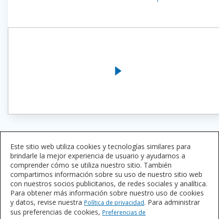
Este sitio web utiliza cookies y tecnologías similares para
brindarle la mejor experiencia de usuario y ayudarnos a
comprender cómo se utiliza nuestro sitio. También
Como fabricante líder de revestimientos de
compartimos información sobre su uso de nuestro sitio web
con nuestros socios publicitarios, de redes sociales y analítica.
envases, Sherwin-Williams se enorgullece de su
Para obtener más información sobre nuestro uso de cookies
historia de innovación en la industria del
y datos, revise nuestra
. Para administrar
Política de privacidad
embalaje, ya que proporciona los
sus preferencias de cookies,
Preferencias de